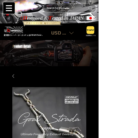
USD ($)
最安値のスーパーカーカスタムはGWAPOTechへ
出品商品はこちら
P
roduct Detail