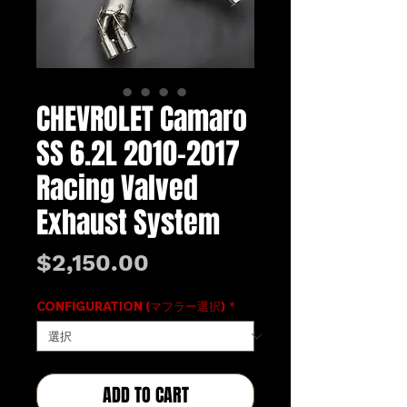
CHEVROLET Camaro
SS 6.2L 2010-2017
Racing Valved
Exhaust System
価
$2,150.00
格
CONFIGURATION (マフラー選択)
*
ADD TO CART