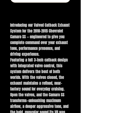
BUY NOW
Introducing our Valved Catback Exhaust
System for the 2010–2015 Chevrolet
Camaro SS — engineered to give you
complete command over your exhaust
tone, performance presence, and
driving experience.
Featuring a full 3-inch catback design
with integrated valve control, this
system delivers the best of both
worlds. With the valves closed, the
exhaust maintains a refined, near-
factory sound for everyday cruising.
Open the valves, and the Camaro SS
transforms—unleashing maximum
airflow, a deeper aggressive tone, and
the bold, muscular sound its V8 was