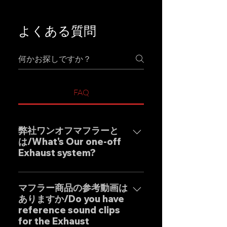
よくある質問
FAQ
弊社ワンオフマフラーと
は/What's Our one-off
Exhaust system?
弊社ワンオフマフラーブラン
ド"GOAT STRADA"は究極のサウ
マフラー商品の参考動画は
ありますか/Do you have
ンドをモットーとしたエキゾース
reference sound clips
トシステムです。 日本人の"もの
for the Exhaust
づくり"の感覚と自社工場専属日本