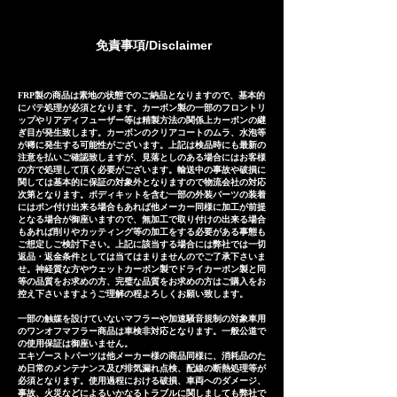
customers, so except for some
ィッティングデータに基づいて精
products, the usual delivery
密に製作されておりますが、万が
免責事項/Disclaimer
times are as follows. *The
一微調整ができずに取り付けが出
following is an approximate
来ない場合や装着後３ヶ月以内の
guide including domestic
商品の瑕疵などに対しましては代
FRP製の商品は素地の状態でのご納品となりますので、基本的
にパテ処理が必須となります。カーボン製の一部のフロントリ
delivery days in japan, and may
替品やご返金(返金額はケースバイ
ップやリアディフューザー等は精製方法の関係上カーボンの継
vary depending on the
ぎ目が発生致します。カーボンのクリアコートのムラ、水泡等
ケース)にてご対応させて頂いてお
が稀に発生する可能性がございます。上記は検品時にも最新の
shipping country. Stainless
注意を払いご確認致しますが、見落としのある場合にはお客様
ります。 Our exhaust systems
の方で処理して頂く必要がございます。輸送中の事故や破損に
steel Exhaust system:
are sold to numerous
関しては基本的に保証の対象外となりますので物流会社の対応
approximately 25-30 days
次第となります。ボディキットを含む一部の外装パーツの装着
customers both domestically
にはポン付け出来る場合もあれば他メーカー同様に加工が前提
Titanium Exhaust system:
となる場合が御座いますので、無加工で取り付けの出来る場合
and internationally and are
もあれば削りやカッティング等の加工をする必要がある事態も
approximately 35-40 days
precisely manufactured based
ご想定しご検討下さい。上記に該当する場合には弊社では一切
返品・返金条件としては当てはまりませんのでご了承下さいま
on extensive fitting data.
せ。神経質な方やウェットカーボン製でドライカーボン製と同
等の品質をお求めの方、完璧な品質をお求めの方はご購入をお
However, in the unlikely event
控え下さいますようご理解の程よろしくお願い致します。
that the exhaust system
一部の触媒を設けていないマフラーや加速騒音規制の対象車用
cannot be installed due to
のワンオフマフラー商品は車検非対応となります。一般公道で
の使用保証は御座いません。
inability to make minor
エキゾーストパーツは他メーカー様の商品同様に、消耗品のた
め日常のメンテナンス及び排気漏れ点検、配線の断熱処理等が
adjustments or if there are
必須となります。使用過程における破損、車両へのダメージ、
defects within three months of
事故、火災などによるいかなるトラブルに関しましても弊社で