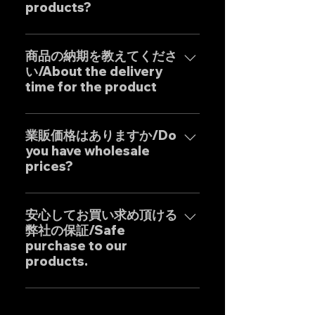
products?
人デザイナーによる妥協のない設
計を基調に確かな精度と圧倒的な
はい、弊社のマフラーは国内のお
コストパフォーマンスを実現した
客様はもとより世界中のお客様に
商品の納期を教えてくださ
商品となります。 Our custom
い/About the delivery
広くご販売しておりますので動画
one-off muffler brand "GOAT
time for the product
に関しましては個別的にお問い合
STRADA" is an exhaust system
わせくださいませ。 Yes, our
with the motto of achieving the
弊社のマフラーはお客様のご要望
Exhaust systems are sold not
ultimate sound. It is a product
に最大限応えるべく完全にテーラ
業販価格はありますか/Do
only to domestic customers
that combines the Japanese
you have wholesale
ーメイドの受注生産となりますの
but to customers around the
"monozukuri" (craftsmanship)
prices?
で、一部の商品を除き通常の納期
world. For sound clips, please
spirit with uncompromising
は以下の通りとなります。*以下は
feel free to contact us
業販価格ほぼ全ての商品に設定し
design by our dedicated in-
国内の配達日数を含めた目安とな
individually.
ておりますのでお気軽にご相談く
安心してお買い求め頂ける
house Japanese designers,
りますので発送地域により前後致
弊社の保証/Safe
ださいませ。 Wholesale prices
ensuring high precision and
します。 ・ステンレス製マフラ
purchase to our
are set for almost all products,
outstanding cost
ー：25-30日前後 ・チタン製マフ
products.
so please feel free to inquire.
performance.
ラー：35-40日前後 Our Exhaust
are basically tailor-made to
弊社のマフラーは国内外のお客様
meet the needs of our
に数多くご販売しており膨大なフ