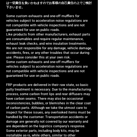
は一切責任を負いかねますのでお客様の自己責任の上でご検討
installation, we will respond by
下さいませ。
providing a replacement or a
Some custom exhausts and one-off mufflers for
vehicles subject to acceleration noise regulations are
refund (the refund amount will
not compatible with vehicle inspections and are not
be case-by-case).
guaranteed for use on public roads.
Like products from other manufacturers, exhaust parts
are consumables and require regular maintenance,
exhaust leak checks, and wire insulation treatments.
We are not responsible for any damage, vehicle damage,
accidents, fires, or any other troubles that occur during
use. Please consider this at your own risk.
Some custom exhausts and one-off mufflers for
vehicles subject to acceleration noise regulations are
not compatible with vehicle inspections and are not
guaranteed for use on public roads.
FRP products are delivered in their raw state, so basic
putty treatment is necessary. Due to the manufacturing
process, some carbon front lips and rear diffusers may
have carbon seams. There may also be occasional
inconsistencies, bubbles, or blemishes in the clear coat
of carbon parts. Although we take the utmost care to
inspect for these issues, any overlooked items must be
handled by the customer. Transportation accidents or
damage are generally not covered by our warranty and
are dependent on the logistics company's response.
Some exterior parts, including body kits, may be
installable as-is, while others, similar to other