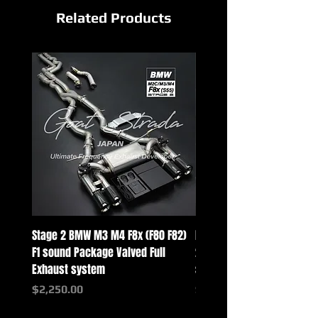
Related Products
Stage 2 BMW M3 M4 F8x (F80 F82)
Mercedes-Benz G-Class w
F1 sound Package Valved Full
2025+ G63 Racing Full Exh
Exhaust system
systems
価格
価格
$2,250.00
$2,550.00