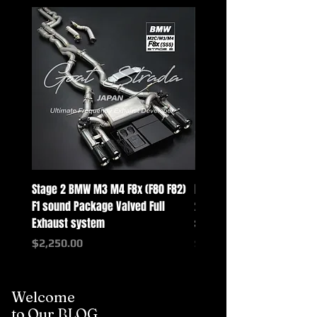
Stage 2 BMW M3 M4 F8x (F80 F82)
Mercedes-Benz G-Class w
F1 sound Package Valved Full
2025+ G63 Racing Full Exh
Exhaust system
systems
価格
価格
$2,250.00
$2,550.00
Welcome
to Our BLOG