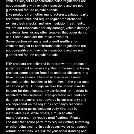
vehicles subject to acceleration noise regulations are
refund (the refund amount will
not compatible with vehicle inspections and are not
be case-by-case).
guaranteed for use on public roads.
Like products from other manufacturers, exhaust parts
are consumables and require regular maintenance,
exhaust leak checks, and wire insulation treatments.
We are not responsible for any damage, vehicle damage,
accidents, fires, or any other troubles that occur during
use. Please consider this at your own risk.
Some custom exhausts and one-off mufflers for
vehicles subject to acceleration noise regulations are
not compatible with vehicle inspections and are not
guaranteed for use on public roads.
FRP products are delivered in their raw state, so basic
putty treatment is necessary. Due to the manufacturing
process, some carbon front lips and rear diffusers may
have carbon seams. There may also be occasional
inconsistencies, bubbles, or blemishes in the clear coat
of carbon parts. Although we take the utmost care to
inspect for these issues, any overlooked items must be
handled by the customer. Transportation accidents or
damage are generally not covered by our warranty and
are dependent on the logistics company's response.
Some exterior parts, including body kits, may be
installable as-is, while others, similar to other
manufacturers, may require modifications. Please
consider that some parts may require cutting, trimming,
or other adjustments. In such cases, we do not accept
returns or refunds. We ask for your understanding and