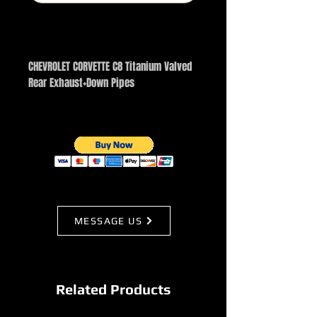
BUY NOW
CHEVROLET CORVETTE C8 Titanium Valved
Rear Exhaust+Down Pipes
MESSAGE US
Related Products