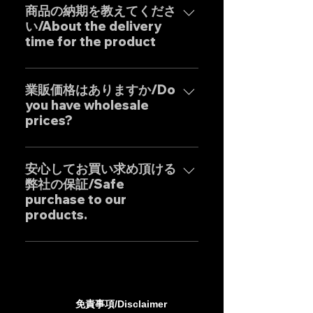
コストパフォーマンスを実現した
客様はもとより世界中のお客様に
商品の納期を教えてくださ
商品となります。 Our custom
い/About the delivery
広くご販売しておりますので動画
one-off muffler brand "GOAT
time for the product
に関しましては個別的にお問い合
STRADA" is an exhaust system
わせくださいませ。 Yes, our
with the motto of achieving the
弊社のマフラーはお客様のご要望
Exhaust systems are sold not
ultimate sound. It is a product
に最大限応えるべく完全にテーラ
業販価格はありますか/Do
only to domestic customers
that combines the Japanese
you have wholesale
ーメイドの受注生産となりますの
but to customers around the
"monozukuri" (craftsmanship)
prices?
で、一部の商品を除き通常の納期
world. For sound clips, please
spirit with uncompromising
は以下の通りとなります。*以下は
feel free to contact us
業販価格ほぼ全ての商品に設定し
design by our dedicated in-
国内の配達日数を含めた目安とな
individually.
ておりますのでお気軽にご相談く
安心してお買い求め頂ける
house Japanese designers,
りますので発送地域により前後致
弊社の保証/Safe
ださいませ。 Wholesale prices
ensuring high precision and
します。 ・ステンレス製マフラ
purchase to our
are set for almost all products,
outstanding cost
ー：25-30日前後 ・チタン製マフ
products.
so please feel free to inquire.
performance.
ラー：35-40日前後 Our Exhaust
are basically tailor-made to
弊社のマフラーは国内外のお客様
meet the needs of our
に数多くご販売しており膨大なフ
customers, so except for some
ィッティングデータに基づいて精
products, the usual delivery
密に製作されておりますが、万が
免責事項/Disclaimer
times are as follows. *The
一微調整ができずに取り付けが出