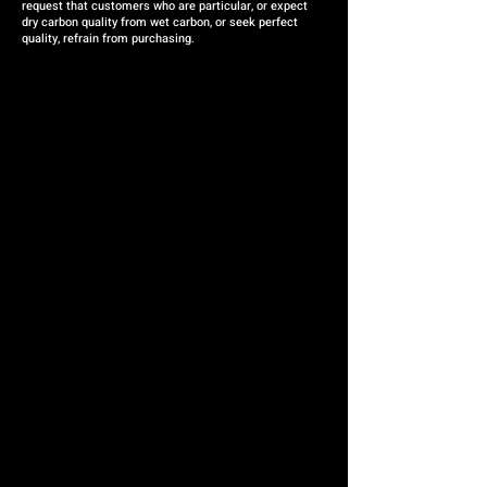
request that customers who are particular, or expect
dry carbon quality from wet carbon, or seek perfect
quality, refrain from purchasing.