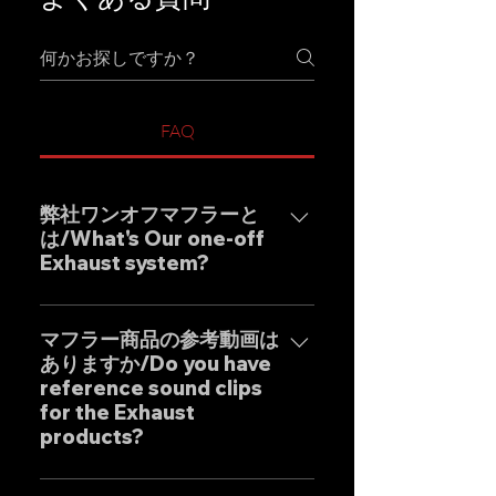
FAQ
弊社ワンオフマフラーと
は/What's Our one-off
Exhaust system?
弊社ワンオフマフラーブラン
ド"GOAT STRADA"は究極のサウ
マフラー商品の参考動画は
ありますか/Do you have
ンドをモットーとしたエキゾース
reference sound clips
トシステムです。 日本人の"もの
for the Exhaust
づくり"の感覚と自社工場専属日本
products?
人デザイナーによる妥協のない設
計を基調に確かな精度と圧倒的な
はい、弊社のマフラーは国内のお