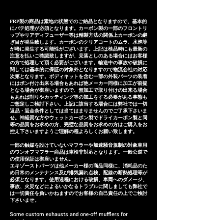
following is an approximate
来ない場合や装着後３ヶ月以内の
guide including domestic
商品の瑕疵などに対しましては代
FRP製の商品は素地の状態でのご納品となりますので、基本的
にパテ処理が必須となります。カーボン製の一部のフロントリ
delivery days in japan, and may
替品やご返金(返金額はケースバイ
ップやリアディフューザー等は精製方法の関係上カーボンの継
vary depending on the
ぎ目が発生致します。カーボンのクリアコートのムラ、水泡等
ケース)にてご対応させて頂いてお
が稀に発生する可能性がございます。上記は検品時にも最新の
shipping country. Stainless
注意を払いご確認致しますが、見落としのある場合にはお客様
ります。 Our exhaust systems
の方で処理して頂く必要がございます。輸送中の事故や破損に
steel Exhaust system:
are sold to numerous
関しては基本的に保証の対象外となりますので物流会社の対応
approximately 25-30 days
次第となります。ボディキットを含む一部の外装パーツの装着
customers both domestically
にはポン付け出来る場合もあれば他メーカー同様に加工が前提
Titanium Exhaust system:
となる場合が御座いますので、無加工で取り付けの出来る場合
and internationally and are
もあれば削りやカッティング等の加工をする必要がある事態も
approximately 35-40 days
precisely manufactured based
ご想定しご検討下さい。上記に該当する場合には弊社では一切
返品・返金条件としては当てはまりませんのでご了承下さいま
on extensive fitting data.
せ。神経質な方やウェットカーボン製でドライカーボン製と同
等の品質をお求めの方、完璧な品質をお求めの方はご購入をお
However, in the unlikely event
控え下さいますようご理解の程よろしくお願い致します。
that the exhaust system
一部の触媒を設けていないマフラーや加速騒音規制の対象車用
cannot be installed due to
のワンオフマフラー商品は車検非対応となります。一般公道で
の使用保証は御座いません。
inability to make minor
エキゾーストパーツは他メーカー様の商品同様に、消耗品のた
め日常のメンテナンス及び排気漏れ点検、配線の断熱処理等が
adjustments or if there are
必須となります。使用過程における破損、車両へのダメージ、
defects within three months of
事故、火災などによるいかなるトラブルに関しましても弊社で
は一切責任を負いかねますのでお客様の自己責任の上でご検討
installation, we will respond by
下さいませ。
providing a replacement or a
Some custom exhausts and one-off mufflers for