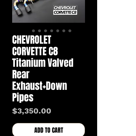
CHEVROLET
CORVETTE C8
Titanium Valved
Rear
Exhaust+Down
Pipes
価
$3,350.00
格
ADD TO CART