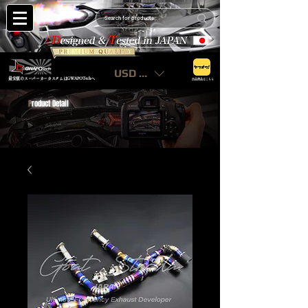
USD ($)
最安値のスーパーカーカスタムはGWAPOTechへ
出品商品はこちら
P
roduct Detail