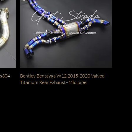
クイックビュー
us304
Bentley Bentayga W12 2015-2020 Valved
Titanium Rear Exhaust+Mid pipe