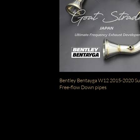
クイックビュー
Bentley Bentayga W12 2015-2020 S
Free-flow Down pipes