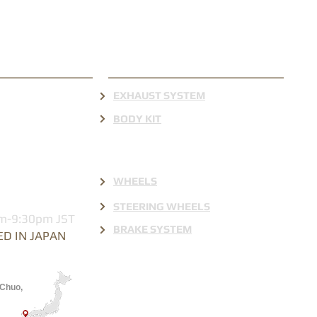
ON
PRODUCTS
EXHAUST SYSTEM
yahoo.co.jp
BODY KIT
7654
WHEELS
STEERING WHEELS
m-9:30pm JST
BRAKE SYSTEM
D IN JAPAN
 Chuo,