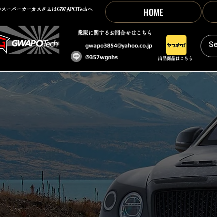
HOME
スーパーカーカスタムはGWAPOTechへ
​業販に関するお問合せはこちら
gwapo3854@yahoo.co.jp
@357wgnhs
出品商品はこちら