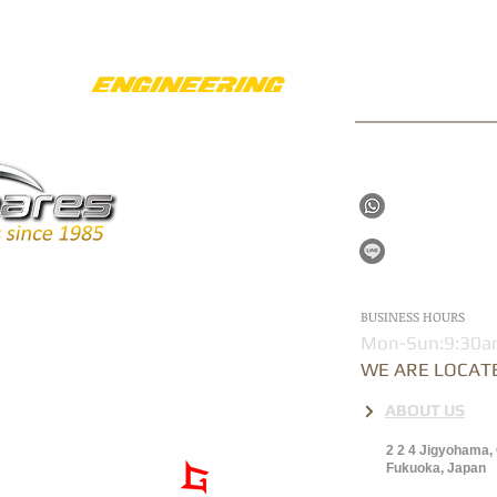
INFORMATI
gwapo3854@
+81704216
@357wgnhs
BUSINESS HOURS
Mon-Sun:9:30a
WE ARE LOCATE
ABOUT US
2 2 4 Jigyohama,
Fukuoka, Japan