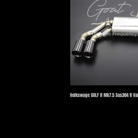
Volkswage GOLF R Mk7.5 Sus304 R Va