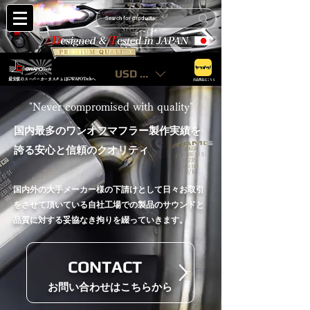
USD ($)
最安値のスーパーカーカスタムはGWAPOTechへ
出品商品はこちら
"Never compromised with quality"
国内最多のワンオフマフラー製作実績を
誇る安心と信頼のクオリティ
国内外の大手メーカー様の下請けとして日々お取引
をさせて頂いている自社工場での製品のサウンドと
品質に対する妥協なき拘りを綴っていきます。
CONTACT
お問い合わせはこちらから