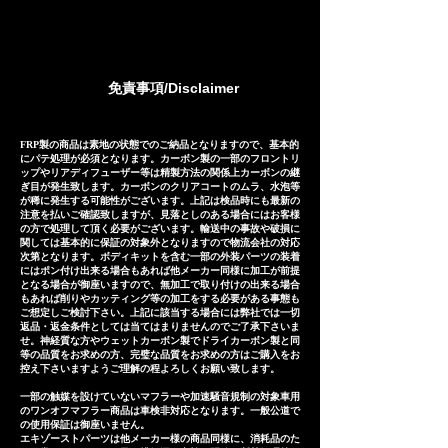
弊社のマフラーは国内外のお客様
meet the needs of our
に数多くご販売しており膨大なフ
customers, so except for some
ィッティングデータに基づいて精
products, the usual delivery
密に製作されておりますが、万が
免責事項/Disclaimer
times are as follows. *The
一微調整ができずに取り付けが出
following is an approximate
来ない場合や装着後３ヶ月以内の
guide including domestic
商品の瑕疵などに対しましては代
FRP製の商品は素地の状態でのご納品となりますので、基本的
にパテ処理が必須となります。カーボン製の一部のフロントリ
delivery days in japan, and may
替品やご返金(返金額はケースバイ
ップやリアディフューザー等は精製方法の関係上カーボンの継
vary depending on the
ぎ目が発生致します。カーボンのクリアコートのムラ、水泡等
ケース)にてご対応させて頂いてお
が稀に発生する可能性がございます。上記は検品時にも最新の
shipping country. Stainless
注意を払いご確認致しますが、見落としのある場合にはお客様
ります。 Our exhaust systems
の方で処理して頂く必要がございます。輸送中の事故や破損に
steel Exhaust system:
are sold to numerous
関しては基本的に保証の対象外となりますので物流会社の対応
approximately 25-30 days
次第となります。ボディキットを含む一部の外装パーツの装着
customers both domestically
にはポン付け出来る場合もあれば他メーカー同様に加工が前提
Titanium Exhaust system:
となる場合が御座いますので、無加工で取り付けの出来る場合
and internationally and are
もあれば削りやカッティング等の加工をする必要がある事態も
approximately 35-40 days
precisely manufactured based
ご想定しご検討下さい。上記に該当する場合には弊社では一切
返品・返金条件としては当てはまりませんのでご了承下さいま
on extensive fitting data.
せ。神経質な方やウェットカーボン製でドライカーボン製と同
等の品質をお求めの方、完璧な品質をお求めの方はご購入をお
However, in the unlikely event
控え下さいますようご理解の程よろしくお願い致します。
that the exhaust system
一部の触媒を設けていないマフラーや加速騒音規制の対象車用
cannot be installed due to
のワンオフマフラー商品は車検非対応となります。一般公道で
の使用保証は御座いません。
inability to make minor
エキゾーストパーツは他メーカー様の商品同様に、消耗品のた