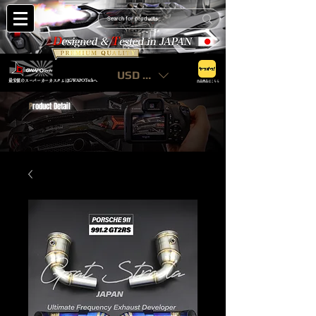
USD ($)
最安値のスーパーカーカスタムはGWAPOTechへ
出品商品はこちら
P
roduct Detail