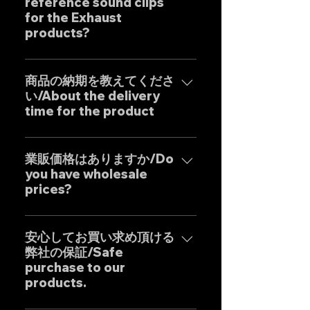
reference sound clips
トシステムです。 日本人の"もの
for the Exhaust
づくり"の感覚と自社工場専属日本
products?
人デザイナーによる妥協のない設
計を基調に確かな精度と圧倒的な
はい、弊社のマフラーは国内のお
コストパフォーマンスを実現した
客様はもとより世界中のお客様に
商品の納期を教えてくださ
商品となります。 Our custom
い/About the delivery
広くご販売しておりますので動画
one-off muffler brand "GOAT
time for the product
に関しましては個別的にお問い合
STRADA" is an exhaust system
わせくださいませ。 Yes, our
with the motto of achieving the
弊社のマフラーはお客様のご要望
Exhaust systems are sold not
ultimate sound. It is a product
に最大限応えるべく完全にテーラ
業販価格はありますか/Do
only to domestic customers
that combines the Japanese
you have wholesale
ーメイドの受注生産となりますの
but to customers around the
"monozukuri" (craftsmanship)
prices?
で、一部の商品を除き通常の納期
world. For sound clips, please
spirit with uncompromising
は以下の通りとなります。*以下は
feel free to contact us
業販価格ほぼ全ての商品に設定し
design by our dedicated in-
国内の配達日数を含めた目安とな
individually.
ておりますのでお気軽にご相談く
安心してお買い求め頂ける
house Japanese designers,
りますので発送地域により前後致
弊社の保証/Safe
ださいませ。 Wholesale prices
ensuring high precision and
します。 ・ステンレス製マフラ
purchase to our
are set for almost all products,
outstanding cost
ー：25-30日前後 ・チタン製マフ
products.
so please feel free to inquire.
performance.
ラー：35-40日前後 Our Exhaust
are basically tailor-made to