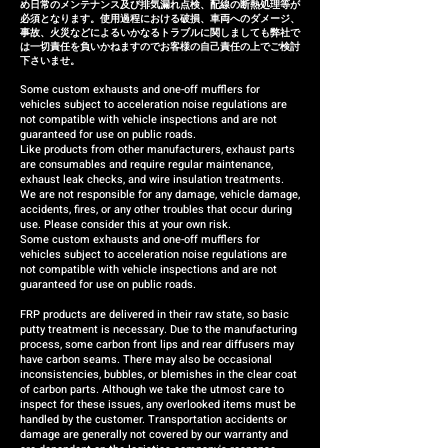
め日常のメンテナンス及び排気漏れ点検、配線の断熱処理等が
adjustments or if there are
必須となります。使用過程における破損、車両へのダメージ、
defects within three months of
事故、火災などによるいかなるトラブルに関しましても弊社で
は一切責任を負いかねますのでお客様の自己責任の上でご検討
installation, we will respond by
下さいませ。
providing a replacement or a
Some custom exhausts and one-off mufflers for
vehicles subject to acceleration noise regulations are
refund (the refund amount will
not compatible with vehicle inspections and are not
be case-by-case).
guaranteed for use on public roads.
Like products from other manufacturers, exhaust parts
are consumables and require regular maintenance,
exhaust leak checks, and wire insulation treatments.
We are not responsible for any damage, vehicle damage,
accidents, fires, or any other troubles that occur during
use. Please consider this at your own risk.
Some custom exhausts and one-off mufflers for
vehicles subject to acceleration noise regulations are
not compatible with vehicle inspections and are not
guaranteed for use on public roads.
FRP products are delivered in their raw state, so basic
putty treatment is necessary. Due to the manufacturing
process, some carbon front lips and rear diffusers may
have carbon seams. There may also be occasional
inconsistencies, bubbles, or blemishes in the clear coat
of carbon parts. Although we take the utmost care to
inspect for these issues, any overlooked items must be
handled by the customer. Transportation accidents or
damage are generally not covered by our warranty and