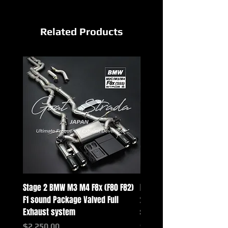
Related Products
Stage 2 BMW M3 M4 F8x (F80 F82)
Mercedes-Benz G-Class w
F1 sound Package Valved Full
2025+ G63 Racing Full Exh
Exhaust system
systems
価格
価格
$2,250.00
$2,550.00