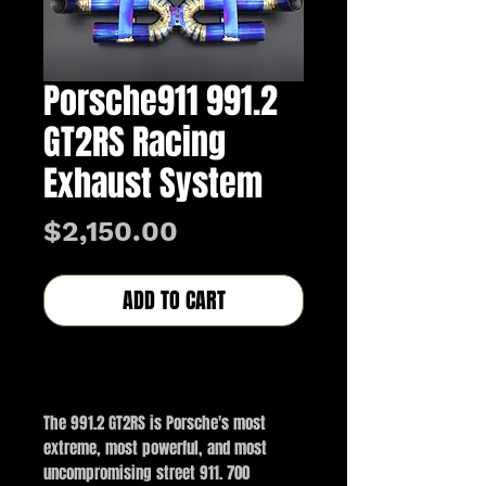
Porsche911 991.2
GT2RS Racing
Exhaust System
価
$2,150.00
格
ADD TO CART
BUY NOW
The 991.2 GT2RS is Porsche's most
extreme, most powerful, and most
uncompromising street 911. 700