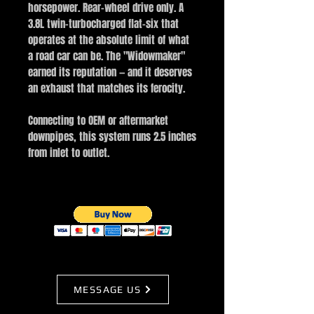
horsepower. Rear-wheel drive only. A
3.8L twin-turbocharged flat-six that
operates at the absolute limit of what
a road car can be. The "Widowmaker"
earned its reputation — and it deserves
an exhaust that matches its ferocity.
Connecting to OEM or aftermarket
downpipes, this system runs 2.5 inches
from inlet to outlet.
MESSAGE US