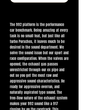
BUY NOW
The 992 platform is the performance
car benchmark. Being amazing at every
task is no small feat, but just like all
turbo Porsches, it leaves much to be
desired in the sound department. We
solve the sound issue but our sport and
race configuration. When the valves are
opened, the exhaust gas passes
unrestricted through our ex pipe and
out so you get the most raw and
aggressive sound characteristics. Be
ready for aggressive overrun, and
naturally aspirated type sound. The
free-flow nature of the exhaust system
makes your 992 sound like a 917
ripping by on the racetrack. This