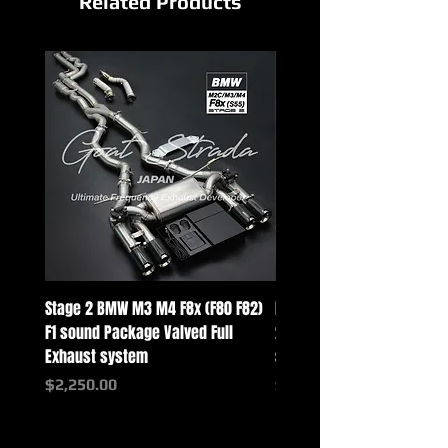
Related Products
Stage 2 BMW M3 M4 F8x (F80 F82)
Mercedes-Benz G-Class w
F1 sound Package Valved Full
2025+ G63 Racing Full Exh
Exhaust system
systems
価格
価格
$2,250.00
$2,550.00