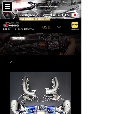
USD ($)
最安値のスーパーカーカスタムはGWAPOTechへ
出品商品はこちら
P
roduct Detail