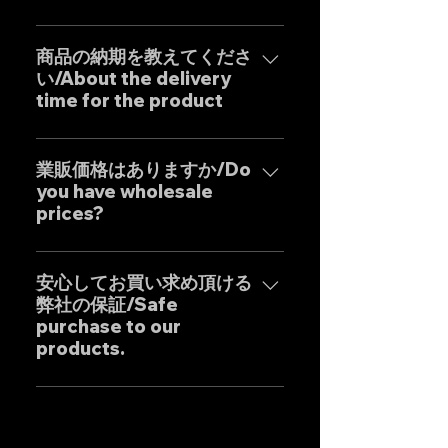
計を基調に確かな精度と圧倒的な
はい、弊社のマフラーは国内のお
コストパフォーマンスを実現した
客様はもとより世界中のお客様に
商品の納期を教えてくださ
商品となります。 Our custom
い/About the delivery
広くご販売しておりますので動画
one-off muffler brand "GOAT
time for the product
に関しましては個別的にお問い合
STRADA" is an exhaust system
わせくださいませ。 Yes, our
with the motto of achieving the
弊社のマフラーはお客様のご要望
Exhaust systems are sold not
ultimate sound. It is a product
に最大限応えるべく完全にテーラ
業販価格はありますか/Do
only to domestic customers
that combines the Japanese
you have wholesale
ーメイドの受注生産となりますの
but to customers around the
"monozukuri" (craftsmanship)
prices?
で、一部の商品を除き通常の納期
world. For sound clips, please
spirit with uncompromising
は以下の通りとなります。*以下は
feel free to contact us
業販価格ほぼ全ての商品に設定し
design by our dedicated in-
国内の配達日数を含めた目安とな
individually.
ておりますのでお気軽にご相談く
安心してお買い求め頂ける
house Japanese designers,
りますので発送地域により前後致
弊社の保証/Safe
ださいませ。 Wholesale prices
ensuring high precision and
します。 ・ステンレス製マフラ
purchase to our
are set for almost all products,
outstanding cost
ー：25-30日前後 ・チタン製マフ
products.
so please feel free to inquire.
performance.
ラー：35-40日前後 Our Exhaust
are basically tailor-made to
弊社のマフラーは国内外のお客様
meet the needs of our
に数多くご販売しており膨大なフ
customers, so except for some
ィッティングデータに基づいて精