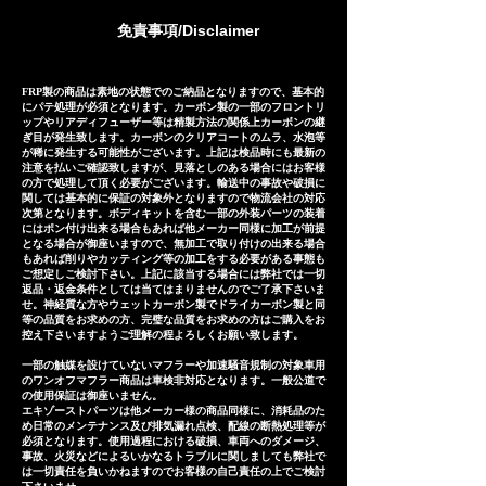
products, the usual delivery
密に製作されておりますが、万が
免責事項/Disclaimer
times are as follows. *The
一微調整ができずに取り付けが出
following is an approximate
来ない場合や装着後３ヶ月以内の
guide including domestic
商品の瑕疵などに対しましては代
FRP製の商品は素地の状態でのご納品となりますので、基本的
にパテ処理が必須となります。カーボン製の一部のフロントリ
delivery days in japan, and may
替品やご返金(返金額はケースバイ
ップやリアディフューザー等は精製方法の関係上カーボンの継
vary depending on the
ぎ目が発生致します。カーボンのクリアコートのムラ、水泡等
ケース)にてご対応させて頂いてお
が稀に発生する可能性がございます。上記は検品時にも最新の
shipping country. Stainless
注意を払いご確認致しますが、見落としのある場合にはお客様
ります。 Our exhaust systems
の方で処理して頂く必要がございます。輸送中の事故や破損に
steel Exhaust system:
are sold to numerous
関しては基本的に保証の対象外となりますので物流会社の対応
approximately 25-30 days
次第となります。ボディキットを含む一部の外装パーツの装着
customers both domestically
にはポン付け出来る場合もあれば他メーカー同様に加工が前提
Titanium Exhaust system:
となる場合が御座いますので、無加工で取り付けの出来る場合
and internationally and are
もあれば削りやカッティング等の加工をする必要がある事態も
approximately 35-40 days
precisely manufactured based
ご想定しご検討下さい。上記に該当する場合には弊社では一切
返品・返金条件としては当てはまりませんのでご了承下さいま
on extensive fitting data.
せ。神経質な方やウェットカーボン製でドライカーボン製と同
等の品質をお求めの方、完璧な品質をお求めの方はご購入をお
However, in the unlikely event
控え下さいますようご理解の程よろしくお願い致します。
that the exhaust system
一部の触媒を設けていないマフラーや加速騒音規制の対象車用
cannot be installed due to
のワンオフマフラー商品は車検非対応となります。一般公道で
の使用保証は御座いません。
inability to make minor
エキゾーストパーツは他メーカー様の商品同様に、消耗品のた
め日常のメンテナンス及び排気漏れ点検、配線の断熱処理等が
adjustments or if there are
必須となります。使用過程における破損、車両へのダメージ、
defects within three months of
事故、火災などによるいかなるトラブルに関しましても弊社で
は一切責任を負いかねますのでお客様の自己責任の上でご検討