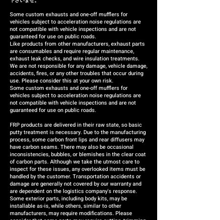
installation, we will respond by
下さいませ。
providing a replacement or a
Some custom exhausts and one-off mufflers for
vehicles subject to acceleration noise regulations are
refund (the refund amount will
not compatible with vehicle inspections and are not
be case-by-case).
guaranteed for use on public roads.
Like products from other manufacturers, exhaust parts
are consumables and require regular maintenance,
exhaust leak checks, and wire insulation treatments.
We are not responsible for any damage, vehicle damage,
accidents, fires, or any other troubles that occur during
use. Please consider this at your own risk.
Some custom exhausts and one-off mufflers for
vehicles subject to acceleration noise regulations are
not compatible with vehicle inspections and are not
guaranteed for use on public roads.
FRP products are delivered in their raw state, so basic
putty treatment is necessary. Due to the manufacturing
process, some carbon front lips and rear diffusers may
have carbon seams. There may also be occasional
inconsistencies, bubbles, or blemishes in the clear coat
of carbon parts. Although we take the utmost care to
inspect for these issues, any overlooked items must be
handled by the customer. Transportation accidents or
damage are generally not covered by our warranty and
are dependent on the logistics company's response.
Some exterior parts, including body kits, may be
installable as-is, while others, similar to other
manufacturers, may require modifications. Please