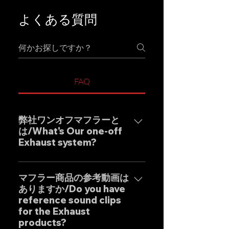
よくある質問
FAQ
弊社ワンオフマフラーと
は/What's Our one-off
Exhaust system?
弊社ワンオフマフラーブラン
ド"GOAT STRADA"は究極のサウ
マフラー商品の参考動画は
ありますか/Do you have
ンドをモットーとしたエキゾース
reference sound clips
トシステムです。 日本人の"もの
for the Exhaust
づくり"の感覚と自社工場専属日本
products?
人デザイナーによる妥協のない設