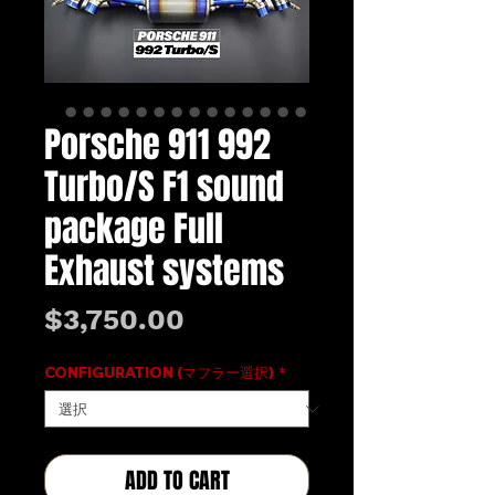
Porsche 911 992
Turbo/S F1 sound
package Full
Exhaust systems
価
$3,750.00
格
CONFIGURATION (マフラー選択)
*
ADD TO CART