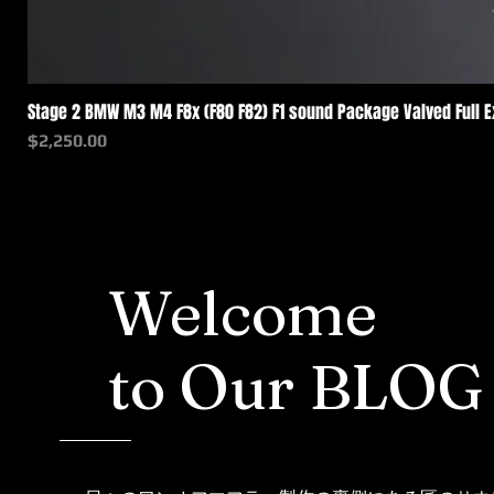
Stage 2 BMW M3 M4 F8x (F80 F82) F1 sound Package Valved Full 
価格
$2,250.00
Welcome
to Our BLOG