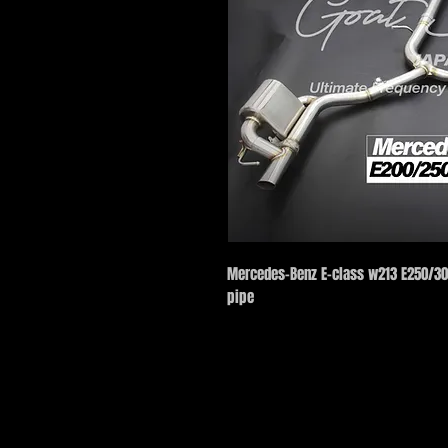
Mercedes-Benz E-class w213 E250/30
pipe