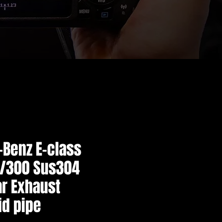
Benz E-class
/300 Sus304
ar Exhaust
d pipe