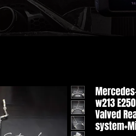
Mercedes-
w213 E250
Valved Re
system+Mi