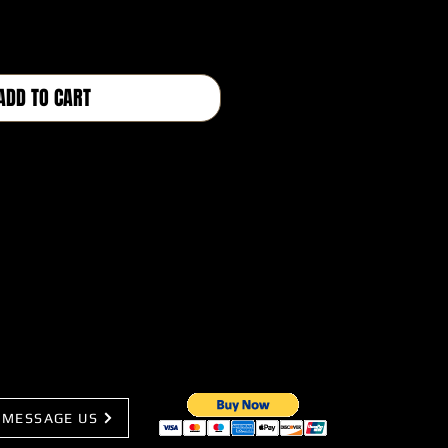
価
格
ADD TO CART
BUY NOW
MESSAGE US