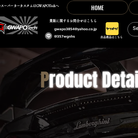
HOME
スーパーカーカスタムはGWAPOTechへ
​業販に関するお問合せはこちら
gwapo3854@yahoo.co.jp
@357wgnhs
出品商品はこちら
P
roduct Detai