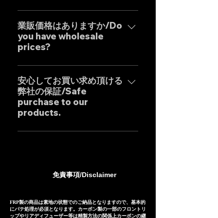
わせくださいませ。 Yes, our
with the motto of achieving the
弊社のマフラーはお客様のご要望
Exhaust systems are sold not
ultimate sound. It is a product
に最大限応えるべく完全にテーラ
業販価格はありますか/Do
only to domestic customers
that combines the Japanese
you have wholesale
ーメイドの受注生産となりますの
but to customers around the
"monozukuri" (craftsmanship)
prices?
で、一部の商品を除き通常の納期
world. For sound clips, please
spirit with uncompromising
は以下の通りとなります。*以下は
feel free to contact us
業販価格ほぼ全ての商品に設定し
design by our dedicated in-
国内の配達日数を含めた目安とな
individually.
ておりますのでお気軽にご相談く
安心してお買い求め頂ける
house Japanese designers,
りますので発送地域により前後致
弊社の保証/Safe
ださいませ。 Wholesale prices
ensuring high precision and
します。 ・ステンレス製マフラ
purchase to our
are set for almost all products,
outstanding cost
ー：25-30日前後 ・チタン製マフ
products.
so please feel free to inquire.
performance.
ラー：35-40日前後 Our Exhaust
are basically tailor-made to
弊社のマフラーは国内外のお客様
meet the needs of our
に数多くご販売しており膨大なフ
customers, so except for some
ィッティングデータに基づいて精
products, the usual delivery
密に製作されておりますが、万が
免責事項/Disclaimer
times are as follows. *The
一微調整ができずに取り付けが出
following is an approximate
来ない場合や装着後３ヶ月以内の
guide including domestic
商品の瑕疵などに対しましては代
FRP製の商品は素地の状態でのご納品となりますので、基本的
にパテ処理が必須となります。カーボン製の一部のフロントリ
delivery days in japan, and may
替品やご返金(返金額はケースバイ
ップやリアディフューザー等は精製方法の関係上カーボンの継