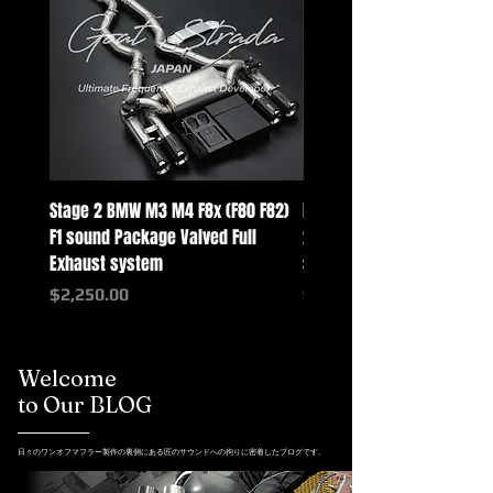
Stage 2 BMW M3 M4 F8x (F80 F82)
Mercedes-Benz G-Class w
F1 sound Package Valved Full
2025+ G63 Racing Full Exh
Exhaust system
systems
価格
価格
$2,250.00
$2,550.00
Welcome
to Our BLOG
日々のワンオフマフラー製作の裏側にある匠のサウンドへの拘りに密着したブログです。