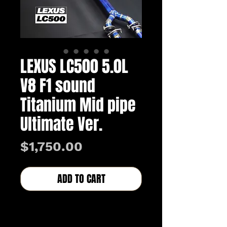
LEXUS LC500 5.0L
V8 F1 sound
Titanium Mid pipe
Ultimate Ver.
価
$1,750.00
格
ADD TO CART
BUY NOW