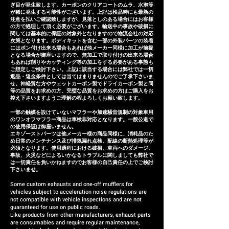
vary depending on the
ぎ目が発生致します。カーボンのクリアコートのムラ、水泡等
ケース)にてご対応させて頂いてお
が稀に発生する可能性がございます。上記は検品時にも最新の
shipping country. Stainless
注意を払いご確認致しますが、見落としのある場合にはお客様
ります。 Our exhaust systems
の方で処理して頂く必要がございます。輸送中の事故や破損に
steel Exhaust system:
are sold to numerous
関しては基本的に保証の対象外となりますので物流会社の対応
approximately 25-30 days
次第となります。ボディキットを含む一部の外装パーツの装着
customers both domestically
にはポン付け出来る場合もあれば他メーカー同様に加工が前提
Titanium Exhaust system:
となる場合が御座いますので、無加工で取り付けの出来る場合
and internationally and are
もあれば削りやカッティング等の加工をする必要がある事態も
approximately 35-40 days
precisely manufactured based
ご想定しご検討下さい。上記に該当する場合には弊社では一切
返品・返金条件としては当てはまりませんのでご了承下さいま
on extensive fitting data.
せ。神経質な方やウェットカーボン製でドライカーボン製と同
等の品質をお求めの方、完璧な品質をお求めの方はご購入をお
However, in the unlikely event
控え下さいますようご理解の程よろしくお願い致します。
that the exhaust system
一部の触媒を設けていないマフラーや加速騒音規制の対象車用
cannot be installed due to
のワンオフマフラー商品は車検非対応となります。一般公道で
の使用保証は御座いません。
inability to make minor
エキゾーストパーツは他メーカー様の商品同様に、消耗品のた
め日常のメンテナンス及び排気漏れ点検、配線の断熱処理等が
adjustments or if there are
必須となります。使用過程における破損、車両へのダメージ、
defects within three months of
事故、火災などによるいかなるトラブルに関しましても弊社で
は一切責任を負いかねますのでお客様の自己責任の上でご検討
installation, we will respond by
下さいませ。
providing a replacement or a
Some custom exhausts and one-off mufflers for
vehicles subject to acceleration noise regulations are
refund (the refund amount will
not compatible with vehicle inspections and are not
be case-by-case).
guaranteed for use on public roads.
Like products from other manufacturers, exhaust parts
are consumables and require regular maintenance,