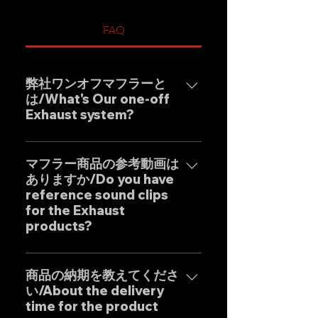
FAQ
弊社ワンオフマフラーと
は/What's Our one-off
Exhaust system?
弊社ワンオフマフラーブラン
ド"GOAT STRADA"は究極のサウ
マフラー商品の参考動画は
ありますか/Do you have
ンドをモットーとしたエキゾース
reference sound clips
トシステムです。 日本人の"もの
for the Exhaust
づくり"の感覚と自社工場専属日本
products?
人デザイナーによる妥協のない設
計を基調に確かな精度と圧倒的な
はい、弊社のマフラーは国内のお
コストパフォーマンスを実現した
客様はもとより世界中のお客様に
商品の納期を教えてくださ
商品となります。 Our custom
い/About the delivery
広くご販売しておりますので動画
one-off muffler brand "GOAT
time for the product
に関しましては個別的にお問い合
STRADA" is an exhaust system