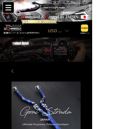
USD ($)
最安値のスーパーカーカスタムはGWAPOTechへ
出品商品はこちら
P
roduct Detail