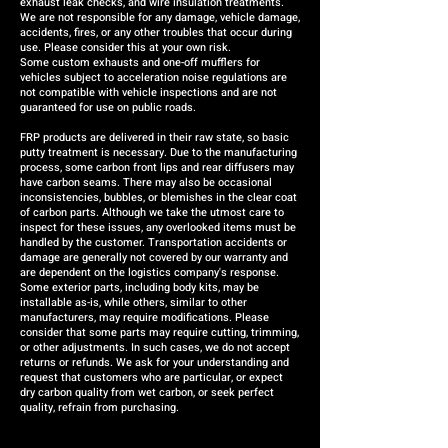
exhaust leak checks, and wire insulation treatments.
We are not responsible for any damage, vehicle damage,
accidents, fires, or any other troubles that occur during
use. Please consider this at your own risk.
Some custom exhausts and one-off mufflers for
vehicles subject to acceleration noise regulations are
not compatible with vehicle inspections and are not
guaranteed for use on public roads.
FRP products are delivered in their raw state, so basic
putty treatment is necessary. Due to the manufacturing
process, some carbon front lips and rear diffusers may
have carbon seams. There may also be occasional
inconsistencies, bubbles, or blemishes in the clear coat
of carbon parts. Although we take the utmost care to
inspect for these issues, any overlooked items must be
handled by the customer. Transportation accidents or
damage are generally not covered by our warranty and
are dependent on the logistics company's response.
Some exterior parts, including body kits, may be
installable as-is, while others, similar to other
manufacturers, may require modifications. Please
consider that some parts may require cutting, trimming,
or other adjustments. In such cases, we do not accept
returns or refunds. We ask for your understanding and
request that customers who are particular, or expect
dry carbon quality from wet carbon, or seek perfect
quality, refrain from purchasing.