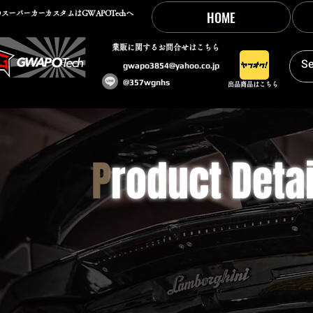
HOME
スーパーカーカスタムはGWAPOTechへ
​業販に関するお問合せはこちら
gwapo3854@yahoo.co.jp
@357wgnhs
出品商品はこちら
P
roduct Detai