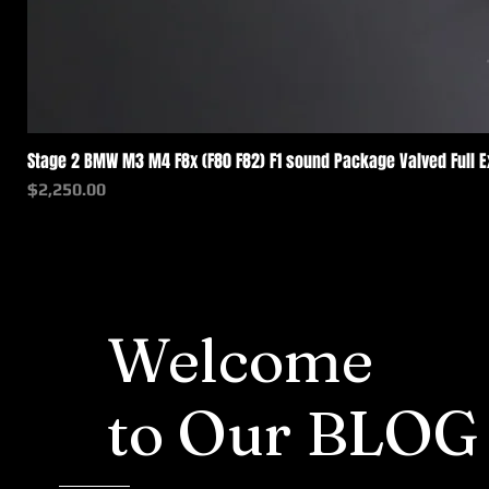
Stage 2 BMW M3 M4 F8x (F80 F82) F1 sound Package Valved Full 
価格
$2,250.00
Welcome
to Our BLOG