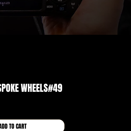
SPOKE WHEELS#49
ADD TO CART