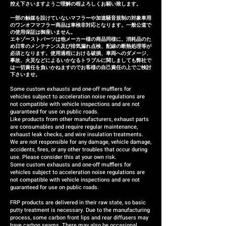
However, in the unlikely event
控え下さいますようご理解の程よろしくお願い致します。
that the exhaust system
一部の触媒を設けていないマフラーや加速騒音規制の対象車用
cannot be installed due to
のワンオフマフラー商品は車検非対応となります。一般公道で
の使用保証は御座いません。
inability to make minor
エキゾーストパーツは他メーカー様の商品同様に、消耗品のた
め日常のメンテナンス及び排気漏れ点検、配線の断熱処理等が
adjustments or if there are
必須となります。使用過程における破損、車両へのダメージ、
defects within three months of
事故、火災などによるいかなるトラブルに関しましても弊社で
は一切責任を負いかねますのでお客様の自己責任の上でご検討
installation, we will respond by
下さいませ。
providing a replacement or a
Some custom exhausts and one-off mufflers for
vehicles subject to acceleration noise regulations are
refund (the refund amount will
not compatible with vehicle inspections and are not
be case-by-case).
guaranteed for use on public roads.
Like products from other manufacturers, exhaust parts
are consumables and require regular maintenance,
exhaust leak checks, and wire insulation treatments.
We are not responsible for any damage, vehicle damage,
accidents, fires, or any other troubles that occur during
use. Please consider this at your own risk.
Some custom exhausts and one-off mufflers for
vehicles subject to acceleration noise regulations are
not compatible with vehicle inspections and are not
guaranteed for use on public roads.
FRP products are delivered in their raw state, so basic
putty treatment is necessary. Due to the manufacturing
process, some carbon front lips and rear diffusers may
have carbon seams. There may also be occasional