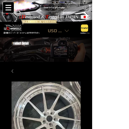
USD ($)
最安値のスーパーカーカスタムはGWAPOTechへ
出品商品はこちら
P
roduct Detail