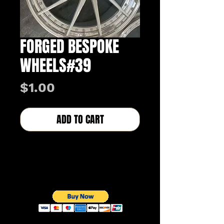
FORGED BESPOKE
WHEELS#39
価
$1.00
格
ADD TO CART
BUY NOW