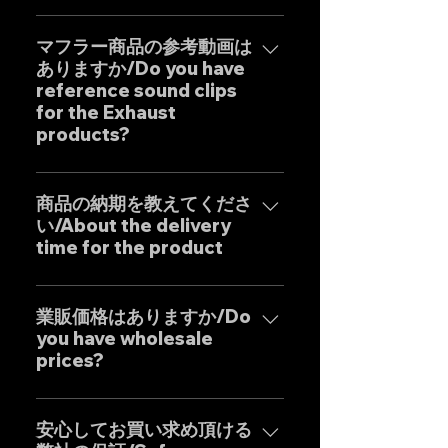
弊社ワンオフマフラーブラン
ド"GOAT STRADA"は究極のサウ
マフラー商品の参考動画は
ありますか/Do you have
ンドをモットーとしたエキゾース
reference sound clips
トシステムです。 日本人の"もの
for the Exhaust
づくり"の感覚と自社工場専属日本
products?
人デザイナーによる妥協のない設
計を基調に確かな精度と圧倒的な
はい、弊社のマフラーは国内のお
コストパフォーマンスを実現した
客様はもとより世界中のお客様に
商品の納期を教えてくださ
商品となります。 Our custom
い/About the delivery
広くご販売しておりますので動画
one-off muffler brand "GOAT
time for the product
に関しましては個別的にお問い合
STRADA" is an exhaust system
わせくださいませ。 Yes, our
with the motto of achieving the
弊社のマフラーはお客様のご要望
Exhaust systems are sold not
ultimate sound. It is a product
に最大限応えるべく完全にテーラ
業販価格はありますか/Do
only to domestic customers
that combines the Japanese
you have wholesale
ーメイドの受注生産となりますの
but to customers around the
"monozukuri" (craftsmanship)
prices?
で、一部の商品を除き通常の納期
world. For sound clips, please
spirit with uncompromising
は以下の通りとなります。*以下は
feel free to contact us
業販価格ほぼ全ての商品に設定し
design by our dedicated in-
国内の配達日数を含めた目安とな
individually.
ておりますのでお気軽にご相談く
安心してお買い求め頂ける
house Japanese designers,
りますので発送地域により前後致