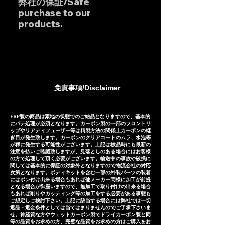
弊社の保証/Safe
ださいませ。 Wholesale prices
ensuring high precision and
します。 ・ステンレス製マフラ
purchase to our
are set for almost all products,
outstanding cost
ー：25-30日前後 ・チタン製マフ
products.
so please feel free to inquire.
performance.
ラー：35-40日前後 Our Exhaust
are basically tailor-made to
弊社のマフラーは国内外のお客様
meet the needs of our
に数多くご販売しており膨大なフ
customers, so except for some
ィッティングデータに基づいて精
products, the usual delivery
密に製作されておりますが、万が
免責事項/Disclaimer
times are as follows. *The
一微調整ができずに取り付けが出
following is an approximate
来ない場合や装着後３ヶ月以内の
guide including domestic
商品の瑕疵などに対しましては代
FRP製の商品は素地の状態でのご納品となりますので、基本的
にパテ処理が必須となります。カーボン製の一部のフロントリ
delivery days in japan, and may
替品やご返金(返金額はケースバイ
ップやリアディフューザー等は精製方法の関係上カーボンの継
vary depending on the
ぎ目が発生致します。カーボンのクリアコートのムラ、水泡等
ケース)にてご対応させて頂いてお
が稀に発生する可能性がございます。上記は検品時にも最新の
shipping country. Stainless
注意を払いご確認致しますが、見落としのある場合にはお客様
ります。 Our exhaust systems
の方で処理して頂く必要がございます。輸送中の事故や破損に
steel Exhaust system:
are sold to numerous
関しては基本的に保証の対象外となりますので物流会社の対応
approximately 25-30 days
次第となります。ボディキットを含む一部の外装パーツの装着
customers both domestically
にはポン付け出来る場合もあれば他メーカー同様に加工が前提
Titanium Exhaust system:
となる場合が御座いますので、無加工で取り付けの出来る場合
and internationally and are
もあれば削りやカッティング等の加工をする必要がある事態も
approximately 35-40 days
precisely manufactured based
ご想定しご検討下さい。上記に該当する場合には弊社では一切
返品・返金条件としては当てはまりませんのでご了承下さいま
on extensive fitting data.
せ。神経質な方やウェットカーボン製でドライカーボン製と同
等の品質をお求めの方、完璧な品質をお求めの方はご購入をお