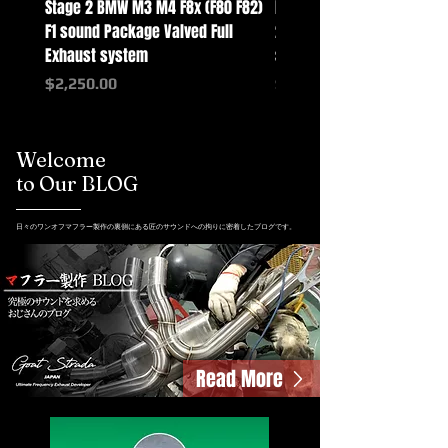
Stage 2 BMW M3 M4 F8x (F80 F82)
Mercedes-Benz G-Class w
F1 sound Package Valved Full
2025+ G63 Racing Full Exh
Exhaust system
systems
価格
価格
$2,250.00
$2,550.00
Welcome
to Our BLOG
日々のワンオフマフラー製作の裏側にある匠のサウンドへの拘りに密着したブログです。
Read More