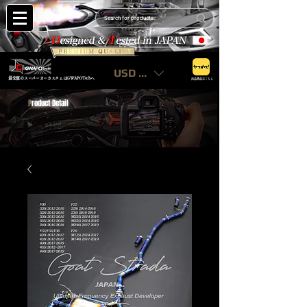
USD ($)
最安値のスーパーカーカスタムはGWAPOTechへ
出品商品はこちら
P
roduct Detail