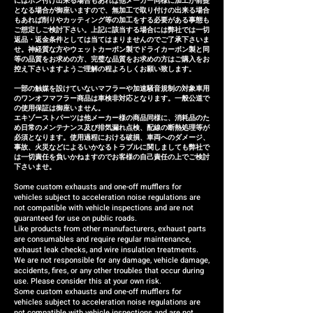
にはポン付け出来る場合もあれば他メーカー同様に加工が前提
Titanium Exhaust system:
となる場合が御座いますので、無加工で取り付けの出来る場合
and internationally and are
もあれば削りやカッティング等の加工をする必要がある事態も
approximately 35-40 days
precisely manufactured based
ご想定しご検討下さい。上記に該当する場合には弊社では一切
返品・返金条件としては当てはまりませんのでご了承下さいま
on extensive fitting data.
せ。神経質な方やウェットカーボン製でドライカーボン製と同
等の品質をお求めの方、完璧な品質をお求めの方はご購入をお
However, in the unlikely event
控え下さいますようご理解の程よろしくお願い致します。
that the exhaust system
一部の触媒を設けていないマフラーや加速騒音規制の対象車用
cannot be installed due to
のワンオフマフラー商品は車検非対応となります。一般公道で
の使用保証は御座いません。
inability to make minor
エキゾーストパーツは他メーカー様の商品同様に、消耗品のた
め日常のメンテナンス及び排気漏れ点検、配線の断熱処理等が
adjustments or if there are
必須となります。使用過程における破損、車両へのダメージ、
defects within three months of
事故、火災などによるいかなるトラブルに関しましても弊社で
は一切責任を負いかねますのでお客様の自己責任の上でご検討
installation, we will respond by
下さいませ。
providing a replacement or a
Some custom exhausts and one-off mufflers for
vehicles subject to acceleration noise regulations are
refund (the refund amount will
not compatible with vehicle inspections and are not
be case-by-case).
guaranteed for use on public roads.
Like products from other manufacturers, exhaust parts
are consumables and require regular maintenance,
exhaust leak checks, and wire insulation treatments.
We are not responsible for any damage, vehicle damage,
accidents, fires, or any other troubles that occur during
use. Please consider this at your own risk.
Some custom exhausts and one-off mufflers for
vehicles subject to acceleration noise regulations are
not compatible with vehicle inspections and are not