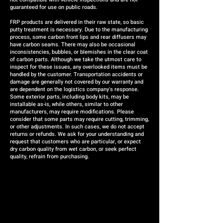
guaranteed for use on public roads.
FRP products are delivered in their raw state, so basic
putty treatment is necessary. Due to the manufacturing
process, some carbon front lips and rear diffusers may
have carbon seams. There may also be occasional
inconsistencies, bubbles, or blemishes in the clear coat
of carbon parts. Although we take the utmost care to
inspect for these issues, any overlooked items must be
handled by the customer. Transportation accidents or
damage are generally not covered by our warranty and
are dependent on the logistics company's response.
Some exterior parts, including body kits, may be
installable as-is, while others, similar to other
manufacturers, may require modifications. Please
consider that some parts may require cutting, trimming,
or other adjustments. In such cases, we do not accept
returns or refunds. We ask for your understanding and
request that customers who are particular, or expect
dry carbon quality from wet carbon, or seek perfect
quality, refrain from purchasing.