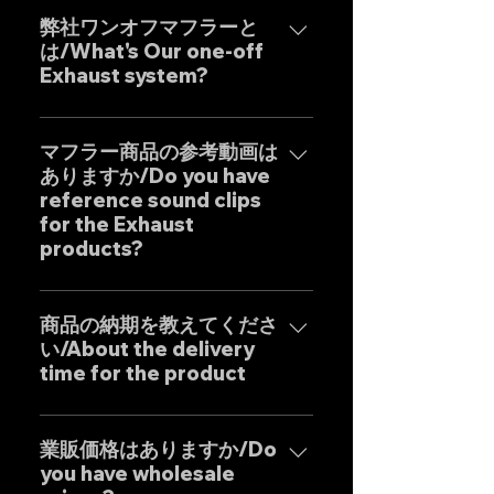
弊社ワンオフマフラーと
は/What's Our one-off
Exhaust system?
弊社ワンオフマフラーブラン
ド"GOAT STRADA"は究極のサウ
マフラー商品の参考動画は
ありますか/Do you have
ンドをモットーとしたエキゾース
reference sound clips
トシステムです。 日本人の"もの
for the Exhaust
づくり"の感覚と自社工場専属日本
products?
人デザイナーによる妥協のない設
計を基調に確かな精度と圧倒的な
はい、弊社のマフラーは国内のお
コストパフォーマンスを実現した
客様はもとより世界中のお客様に
商品の納期を教えてくださ
商品となります。 Our custom
い/About the delivery
広くご販売しておりますので動画
one-off muffler brand "GOAT
time for the product
に関しましては個別的にお問い合
STRADA" is an exhaust system
わせくださいませ。 Yes, our
with the motto of achieving the
弊社のマフラーはお客様のご要望
Exhaust systems are sold not
ultimate sound. It is a product
に最大限応えるべく完全にテーラ
業販価格はありますか/Do
only to domestic customers
that combines the Japanese
you have wholesale
ーメイドの受注生産となりますの
but to customers around the