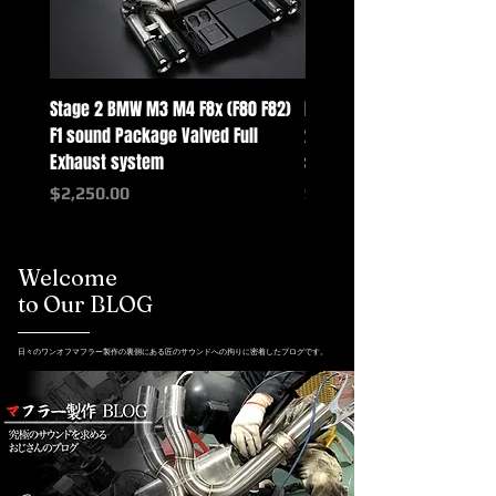
Stage 2 BMW M3 M4 F8x (F80 F82)
Mercedes-Benz G-Class w
F1 sound Package Valved Full
2025+ G63 Racing Full Exh
Exhaust system
systems
価格
価格
$2,250.00
$2,550.00
Welcome
to Our BLOG
日々のワンオフマフラー製作の裏側にある匠のサウンドへの拘りに密着したブログです。