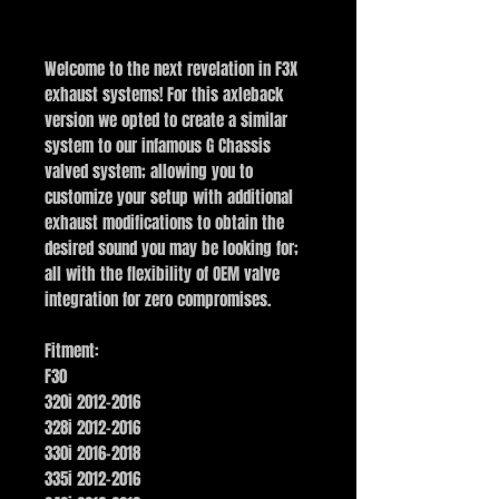
BUY NOW
Welcome to the next revelation in F3X
exhaust systems! For this axleback
version we opted to create a similar
system to our infamous G Chassis
valved system; allowing you to
customize your setup with additional
exhaust modifications to obtain the
desired sound you may be looking for;
all with the flexibility of OEM valve
integration for zero compromises.
Fitment:
F30
320i 2012-2016
328i 2012-2016
330i 2016-2018
335i 2012-2016