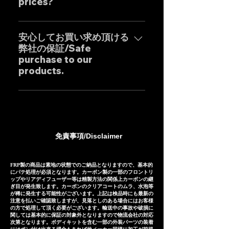
"monozukuri" (craftsmanship)
prices?
で、一部の商品を除き通常の納期
world. For sound clips, please
spirit with uncompromising
は以下の通りとなります。*以下は
feel free to contact us
業販価格ほぼ全ての商品に設定し
design by our dedicated in-
国内の配達日数を含めた目安とな
individually.
ておりますのでお気軽にご相談く
安心してお買い求め頂ける
house Japanese designers,
りますので発送地域により前後致
弊社の保証/Safe
ださいませ。 Wholesale prices
ensuring high precision and
します。 ・ステンレス製マフラ
purchase to our
are set for almost all products,
outstanding cost
ー：25-30日前後 ・チタン製マフ
products.
so please feel free to inquire.
performance.
ラー：35-40日前後 Our Exhaust
are basically tailor-made to
弊社のマフラーは国内外のお客様
meet the needs of our
に数多くご販売しており膨大なフ
customers, so except for some
ィッティングデータに基づいて精
products, the usual delivery
密に製作されておりますが、万が
免責事項/Disclaimer
times are as follows. *The
一微調整ができずに取り付けが出
following is an approximate
来ない場合や装着後３ヶ月以内の
guide including domestic
商品の瑕疵などに対しましては代
FRP製の商品は素地の状態でのご納品となりますので、基本的
にパテ処理が必須となります。カーボン製の一部のフロントリ
delivery days in japan, and may
替品やご返金(返金額はケースバイ
ップやリアディフューザー等は精製方法の関係上カーボンの継
vary depending on the
ぎ目が発生致します。カーボンのクリアコートのムラ、水泡等
ケース)にてご対応させて頂いてお
が稀に発生する可能性がございます。上記は検品時にも最新の
shipping country. Stainless
注意を払いご確認致しますが、見落としのある場合にはお客様
ります。 Our exhaust systems
の方で処理して頂く必要がございます。輸送中の事故や破損に
steel Exhaust system:
are sold to numerous
関しては基本的に保証の対象外となりますので物流会社の対応
approximately 25-30 days
次第となります。ボディキットを含む一部の外装パーツの装着
customers both domestically