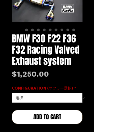
BMW F30 F22 F36
F32 Racing Valved
Exhaust system
価
$1,250.00
格
CONFIGURATION (マフラー選択)
*
ADD TO CART