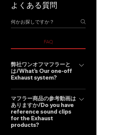
よくある質問
FAQ
弊社ワンオフマフラーと
は/What's Our one-off
Exhaust system?
弊社ワンオフマフラーブラン
ド"GOAT STRADA"は究極のサウ
マフラー商品の参考動画は
ありますか/Do you have
ンドをモットーとしたエキゾース
reference sound clips
トシステムです。 日本人の"もの
for the Exhaust
づくり"の感覚と自社工場専属日本
products?
人デザイナーによる妥協のない設
計を基調に確かな精度と圧倒的な