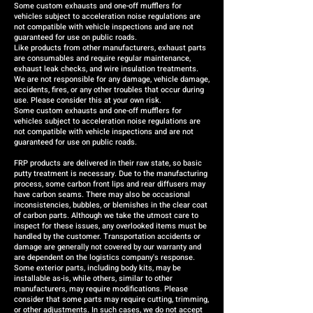
providing a replacement or a
Some custom exhausts and one-off mufflers for
vehicles subject to acceleration noise regulations are
refund (the refund amount will
not compatible with vehicle inspections and are not
be case-by-case).
guaranteed for use on public roads.
Like products from other manufacturers, exhaust parts
are consumables and require regular maintenance,
exhaust leak checks, and wire insulation treatments.
We are not responsible for any damage, vehicle damage,
accidents, fires, or any other troubles that occur during
use. Please consider this at your own risk.
Some custom exhausts and one-off mufflers for
vehicles subject to acceleration noise regulations are
not compatible with vehicle inspections and are not
guaranteed for use on public roads.
FRP products are delivered in their raw state, so basic
putty treatment is necessary. Due to the manufacturing
process, some carbon front lips and rear diffusers may
have carbon seams. There may also be occasional
inconsistencies, bubbles, or blemishes in the clear coat
of carbon parts. Although we take the utmost care to
inspect for these issues, any overlooked items must be
handled by the customer. Transportation accidents or
damage are generally not covered by our warranty and
are dependent on the logistics company's response.
Some exterior parts, including body kits, may be
installable as-is, while others, similar to other
manufacturers, may require modifications. Please
consider that some parts may require cutting, trimming,
or other adjustments. In such cases, we do not accept