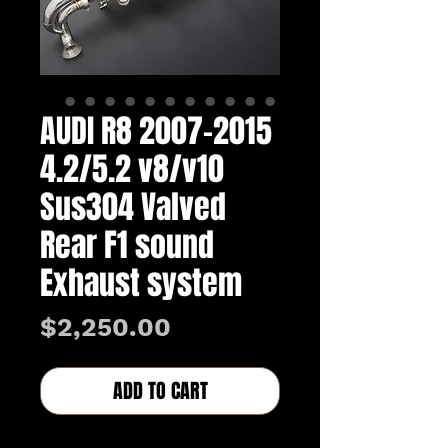
AUDI R8 2007-2015
4.2/5.2 v8/v10
Sus304 Valved
Rear F1 sound
Exhaust system
価
$2,250.00
格
ADD TO CART