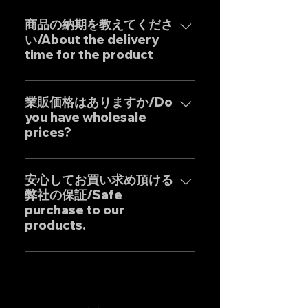
はい、弊社のマフラーは国内のお
コストパフォーマンスを実現した
客様はもとより世界中のお客様に
商品の納期を教えてくださ
商品となります。 Our custom
い/About the delivery
広くご販売しておりますので動画
one-off muffler brand "GOAT
time for the product
に関しましては個別的にお問い合
STRADA" is an exhaust system
わせくださいませ。 Yes, our
with the motto of achieving the
弊社のマフラーはお客様のご要望
Exhaust systems are sold not
ultimate sound. It is a product
に最大限応えるべく完全にテーラ
業販価格はありますか/Do
only to domestic customers
that combines the Japanese
you have wholesale
ーメイドの受注生産となりますの
but to customers around the
"monozukuri" (craftsmanship)
prices?
で、一部の商品を除き通常の納期
world. For sound clips, please
spirit with uncompromising
は以下の通りとなります。*以下は
feel free to contact us
業販価格ほぼ全ての商品に設定し
design by our dedicated in-
国内の配達日数を含めた目安とな
individually.
ておりますのでお気軽にご相談く
安心してお買い求め頂ける
house Japanese designers,
りますので発送地域により前後致
弊社の保証/Safe
ださいませ。 Wholesale prices
ensuring high precision and
します。 ・ステンレス製マフラ
purchase to our
are set for almost all products,
outstanding cost
ー：25-30日前後 ・チタン製マフ
products.
so please feel free to inquire.
performance.
ラー：35-40日前後 Our Exhaust
are basically tailor-made to
弊社のマフラーは国内外のお客様
meet the needs of our
に数多くご販売しており膨大なフ
customers, so except for some
ィッティングデータに基づいて精
products, the usual delivery
密に製作されておりますが、万が