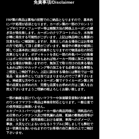
免責事項/Disclaimer
times are as follows. *The
一微調整ができずに取り付けが出
following is an approximate
来ない場合や装着後３ヶ月以内の
guide including domestic
商品の瑕疵などに対しましては代
FRP製の商品は素地の状態でのご納品となりますので、基本的
にパテ処理が必須となります。カーボン製の一部のフロントリ
delivery days in japan, and may
替品やご返金(返金額はケースバイ
ップやリアディフューザー等は精製方法の関係上カーボンの継
vary depending on the
ぎ目が発生致します。カーボンのクリアコートのムラ、水泡等
ケース)にてご対応させて頂いてお
が稀に発生する可能性がございます。上記は検品時にも最新の
shipping country. Stainless
注意を払いご確認致しますが、見落としのある場合にはお客様
ります。 Our exhaust systems
の方で処理して頂く必要がございます。輸送中の事故や破損に
steel Exhaust system:
are sold to numerous
関しては基本的に保証の対象外となりますので物流会社の対応
approximately 25-30 days
次第となります。ボディキットを含む一部の外装パーツの装着
customers both domestically
にはポン付け出来る場合もあれば他メーカー同様に加工が前提
Titanium Exhaust system:
となる場合が御座いますので、無加工で取り付けの出来る場合
and internationally and are
もあれば削りやカッティング等の加工をする必要がある事態も
approximately 35-40 days
precisely manufactured based
ご想定しご検討下さい。上記に該当する場合には弊社では一切
返品・返金条件としては当てはまりませんのでご了承下さいま
on extensive fitting data.
せ。神経質な方やウェットカーボン製でドライカーボン製と同
等の品質をお求めの方、完璧な品質をお求めの方はご購入をお
However, in the unlikely event
控え下さいますようご理解の程よろしくお願い致します。
that the exhaust system
一部の触媒を設けていないマフラーや加速騒音規制の対象車用
cannot be installed due to
のワンオフマフラー商品は車検非対応となります。一般公道で
の使用保証は御座いません。
inability to make minor
エキゾーストパーツは他メーカー様の商品同様に、消耗品のた
め日常のメンテナンス及び排気漏れ点検、配線の断熱処理等が
adjustments or if there are
必須となります。使用過程における破損、車両へのダメージ、
defects within three months of
事故、火災などによるいかなるトラブルに関しましても弊社で
は一切責任を負いかねますのでお客様の自己責任の上でご検討
installation, we will respond by
下さいませ。