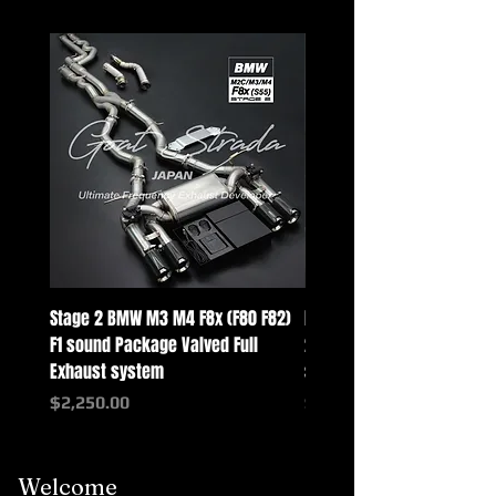
Stage 2 BMW M3 M4 F8x (F80 F82)
Mercedes-Benz G-Class w
F1 sound Package Valved Full
2025+ G63 Racing Full Exh
Exhaust system
systems
価格
価格
$2,250.00
$2,550.00
Welcome