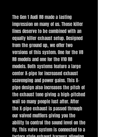
BUY NOW
The Gen 1 Audi R8 made a lasting
impression on many of us. Those killer
lines deserve to be combined with an
equally killer exhaust setup. Designed
from the ground up, we offer two
versions of this system. One for the V8
R8 models and one for the V10 R8
models. Both systems feature a large
center X-pipe for increased exhaust
scavenging and power gains. This X-
pipe design also increases the pitch of
the exhaust tone giving a high-pitched
wail so many people lust after. After
the X-pipe exhaust is passed through
our valved mufflers giving you the
ability to control the sound level on the
fly. This valve system is connected to a
factory style exhaust harness allowing