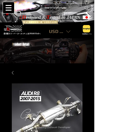
USD ($)
最安値のスーパーカーカスタムはGWAPOTechへ
出品商品はこちら
P
roduct Detail