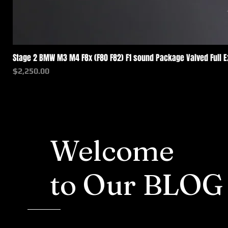
Stage 2 BMW M3 M4 F8x (F80 F82) F1 sound Package Valved Full 
価格
$2,250.00
Welcome
to Our BLOG