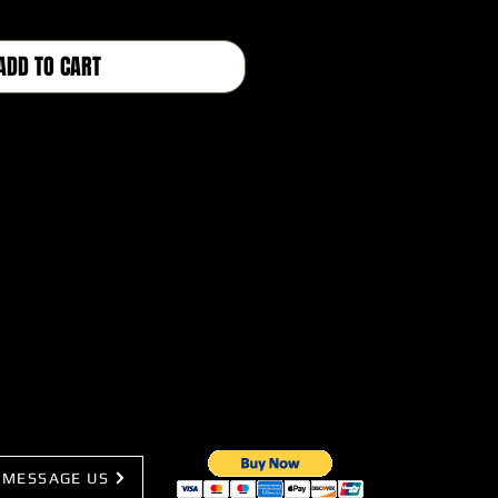
格
ADD TO CART
BUY NOW
MESSAGE US