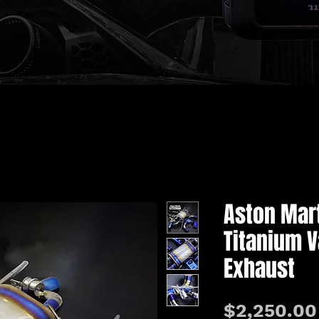
Aston Mart
Titanium V
Exhaust
$2,250.00