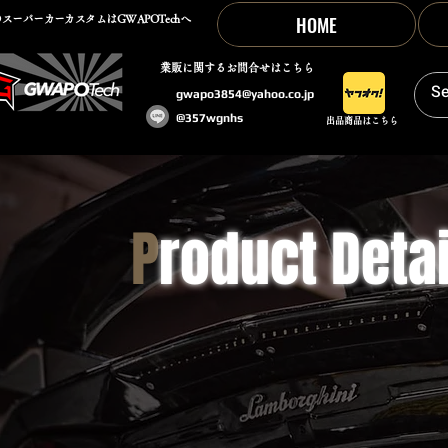
HOME
スーパーカーカスタムはGWAPOTechへ
​業販に関するお問合せはこちら
gwapo3854@yahoo.co.jp
@357wgnhs
出品商品はこちら
P
roduct Detai