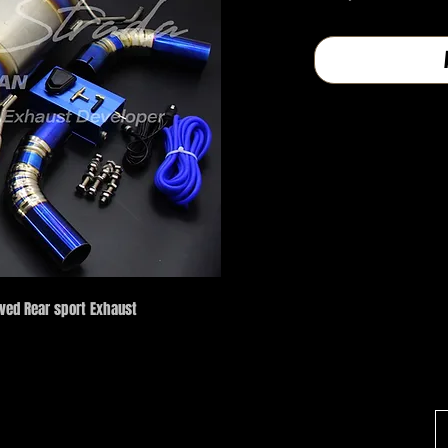
lved Rear sport Exhaust