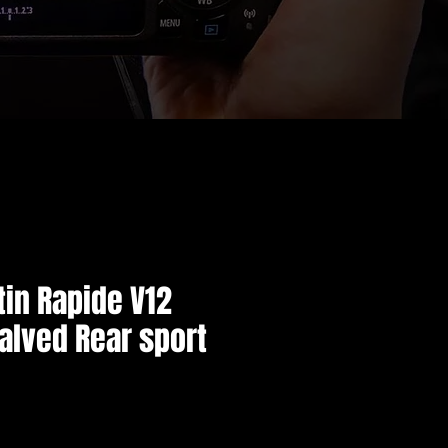
in Rapide V12
alved Rear sport
価