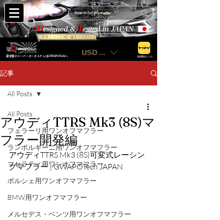
USD ($)
最安値のスーパーカーカスタムはGWAPOTechへ
出品商品はこちら
記事
All Posts
All Posts
アウディTTRS Mk3 (8S)マ
フェラーリ用ワンオフマフラー
フラー開発編
ランボルギーニ用ワンオフマフラー
アウディTTRS Mk3 (8S)可変式レーシン
マセラティ用ワンオフマフラー
グマフラー | GWAPOTech JAPAN
ポルシェ用ワンオフマフラー
BMW用ワンオフマフラー
メルセデス・ベンツ用ワンオフマフラー