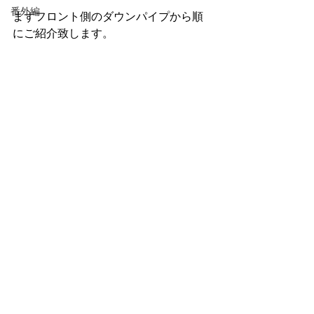
番外編
まずフロント側のダウンパイプから順
にご紹介致します。