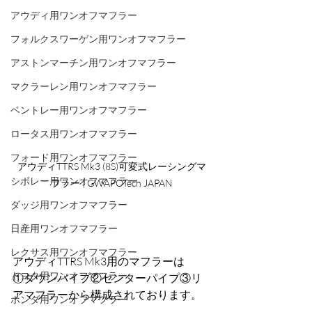
アウディ用ワンオフマフラー
フォルクスワーゲン用ワンオフマフラー
アストンマーチン用ワンオフマフラー
マクラーレン用ワンオフマフラー
ベントレー用ワンオフマフラー
ロータス用ワンオフマフラー
フォード用ワンオフマフラー
アウディTTRS Mk3 (8S)可変式レーシングマ
シボレー用ワンオフマフラー
フラー | GWAPOTech JAPAN
ダッジ用ワンオフマフラー
日産用ワンオフマフラー
レクサス用ワンオフマフラー
アウディTTRS Mk3用のマフラーは
トヨタ用ワンオフマフラー
①ダウンパイプ②センターパイプ③リ
アマフラーから構成されております。
ホンダ用ワンオフマフラー