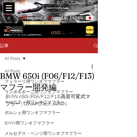
USD ($)
最安値のスーパーカーカスタムはGWAPOTechへ
出品商品はこちら
記事
All Posts
All Posts
BMW 650i (F06/F12/F13)
フェラーリ用ワンオフマフラー
マフラー開発編
ランボルギーニ用ワンオフマフラー
BMW 650i (F06/F12/F13)高音可変式マ
マセラティ用ワンオフマフラー
フラー | GWAPOTech JAPAN
ポルシェ用ワンオフマフラー
BMW用ワンオフマフラー
メルセデス・ベンツ用ワンオフマフラー