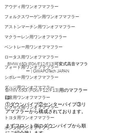
アウディ用ワンオフマフラー
フォルクスワーゲン用ワンオフマフラー
アストンマーチン用ワンオフマフラー
マクラーレン用ワンオフマフラー
ベントレー用ワンオフマフラー
ロータス用ワンオフマフラー
BMW 650i (F06/F12/F13)可変式高音マフラ
フォード用ワンオフマフラー
ー | GWAPOTech JAPAN
シボレー用ワンオフマフラー
ダッジ用ワンオフマフラー
BMW 650i (F06/F12/F13)用のマフラー
は
日産用ワンオフマフラー
①ダウンパイプ②センターパイプ③リ
レクサス用ワンオフマフラー
アマフラーから構成されております。
トヨタ用ワンオフマフラー
まずフロント側のダウンパイプから順
ホンダ用ワンオフマフラー
にご紹介致します。