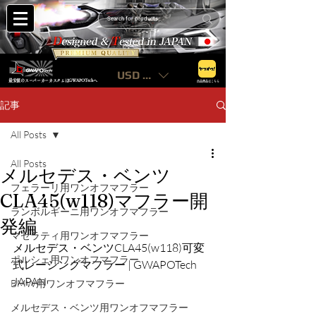
USD ($)
最安値のスーパーカーカスタムはGWAPOTechへ
出品商品はこちら
記事
All Posts
All Posts
メルセデス・ベンツ
フェラーリ用ワンオフマフラー
CLA45(w118)マフラー開
ランボルギーニ用ワンオフマフラー
発編
マセラティ用ワンオフマフラー
メルセデス・ベンツCLA45(w118)可変
ポルシェ用ワンオフマフラー
式レーシングマフラー | GWAPOTech 
JAPAN
BMW用ワンオフマフラー
メルセデス・ベンツ用ワンオフマフラー