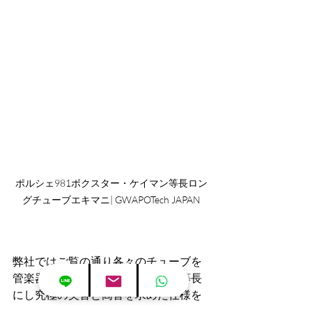
ポルシェ981ボクスター・ケイマン等長ロン
グチューブエキマニ| GWAPOTech JAPAN
弊社ではご覧の通り各々のチューブを
管楽器のように最大限長くそして等長
にし究極の美音と高音を求めた仕様を
開発致しました。