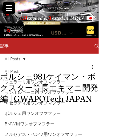
USD ($)
最安値のスーパーカーカスタムはGWAPOTechへ
出品商品はこちら
記事
All Posts
All Posts
ポルシェ981ケイマン・ボ
フェラーリ用ワンオフマフラー
クスター等長エキマニ開発
ランボルギーニ用ワンオフマフラー
編 | GWAPOTech JAPAN
マセラティ用ワンオフマフラー
ポルシェ用ワンオフマフラー
BMW用ワンオフマフラー
メルセデス・ベンツ用ワンオフマフラー